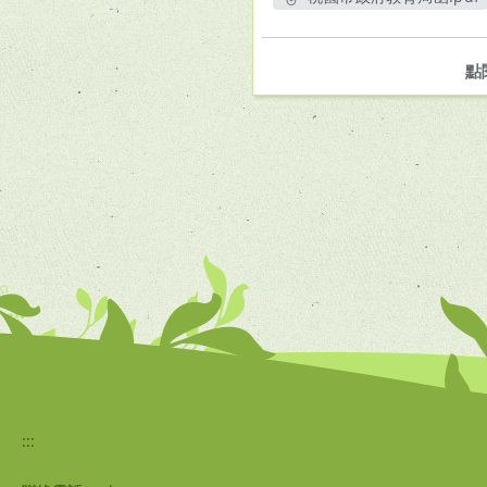
另開新視窗
點
:::