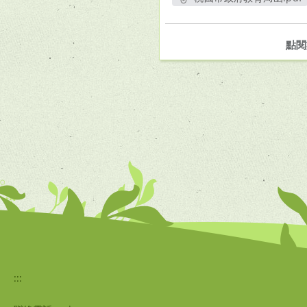
另開新視窗
點閱
:::