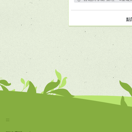
另
點
:::