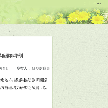
:::
main
課程講師培訓
教育組
|
發布人：
研發處職員
增進地方推動與協助教師國際
地方辦理培力研習之師資，以