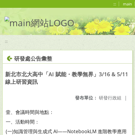
移至網頁之主要內容區位置
:::
main
:::
研發處公告彙整
新北市北大高中「AI 賦能・教學無界」3/16 & 5/11
線上研習資訊
發布單位：
研發行政組
|
壹、會議時間與地點：
一、活動時間：
(一)知識管理與生成式 AI——NotebookLM 進階教學應用