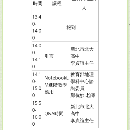
時間
議程
人
13:4
0-
報到
14:0
0
14:0
新北市北大
0-
引言
高中
14:1
李貞誼主任
0
14:1
教育部地理
NotebookL
0-
學科中心諮
M進階教學
15:0
詢委員
應用
0
鄭伉妙 老師
15:5
新北市北大
0-
Q&A時間
高中
16:0
李貞誼主任
0