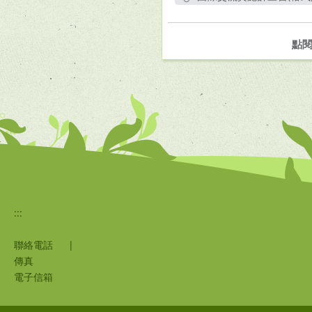
另開新視窗
點
:::
聯絡電話
|
傳真
電子信箱