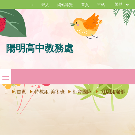
繁體
:::
登入
網站導覽
首頁
主站
陽明高中教務處
:::
首頁
特教組-美術班
師資團隊
江明洧老師