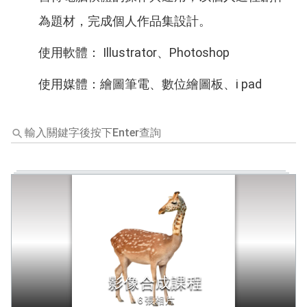
為題材，完成個人作品集設計。
使用軟體： Illustrator、Photoshop
使用媒體：繪圖筆電、數位繪圖板、i pad
輸
入
關
鍵
字
後
按
下
Enter
查
詢，
影像合成課程
下
方
6張相片