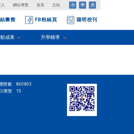
登入
網站導覽
首頁
主站
小
中
大
結彙整
FB粉絲頁
陽明校刊
活動成果
升學輔導
瀏覽數
860803
日瀏覽
15