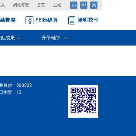
登入
網站導覽
首頁
主站
小
中
大
結彙整
FB粉絲頁
陽明校刊
活動成果
升學輔導
瀏覽數
860802
日瀏覽
12