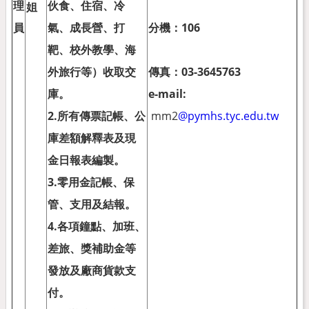
理
伙食、住宿、冷
姐
員
氣、成長營、打
分機：
106
靶、校外教學、海
外旅行等）收取交
傳真：
03-3645763
庫。
e-mail:
2.
所有傳票記帳、公
mm2
@pymhs.tyc.edu.tw
庫差額解釋表及現
金日報表編製。
3.
零用金記帳、保
管、支用及結報。
4.
各項鐘點、加班、
差旅、獎補助金等
發放及廠商貨款支
付。