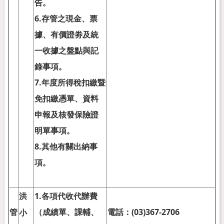
告。
6.
存管之現金、票
據、有價證劵及統
一收據之盤點與記
錄事項。
7.
年度所得稅扣繳暨
免扣繳憑單、資料
申報及核發保險證
明單事項。
8.
其他有關出納事
項。
1.
各項代收代辦費
洪
管
（成績單、課輔、
電話：
(03)367-2706
小