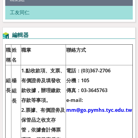
工友同仁
編輯器
職
姓
職掌
聯絡方式
稱
名
1.
點收款項、支票、
電話：
(03)367-2706
組
有價證劵及填發收
分機：
105
楊
長
款收據，辦理繳款
傳真：
03-3645763
組
存款等事項。
e-mail:
長
2.
票據、有價證劵及
mm@go.pymhs.tyc.edu.tw
保管品之收支存
管，依據會計傳票