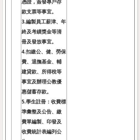
憑證，簽發專戶存
款支票等事宜。
3.
編製員工薪津、年
終及考績獎金等清
冊及發放事宜。
4.
扣繳公、健、勞保
費、退撫基金、輔
建貸款、所得稅等
事宜及辦理公教優
惠儲蓄存款。
5.
學生註冊：收費標
準彙整及公告、繳
費單編製、印發及
收費統計表編列公