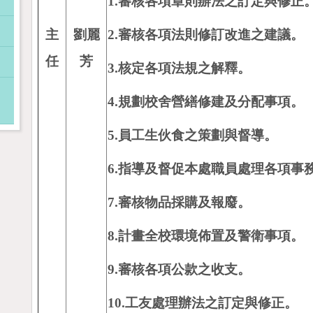
1.
審核各項章則辦法之訂定與修正
主
劉麗
2.
審核各項法則修訂改進之建議。
任
芳
3.
核定各項法規之解釋。
4.
規劃校舍營繕修建及分配事項。
5.
員工生伙食之策劃與督導。
6.指導及督促本處職員處理各項事
7.審核物品採購及報廢。
8.
計畫全校環境佈置及警衛事項。
9.
審核各項公款之收支。
10.
工友處理辦法之訂定與修正。