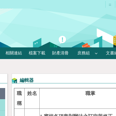
:::
相關連結
檔案下載
財產清冊
庶務組
文書
編輯器
職
姓名
職掌
稱