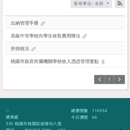
標
發布單位: 全部
題、
RS
關
鍵
出納管理手冊
字
後
高級中等學校向學生收取費用辦法
按
下
所得稅法
Enter
桃園市政府所屬機關學校收入憑證管理要點
查
詢
1
:::
總瀏覽數
116554
總務處
今日瀏覽
66
330 桃園市桃園區德壽街八號