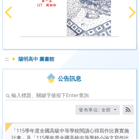
上一篇
下
:::
陽明高中 圖書館
公告訊息
輸
入
標
發布單位: 全部
題、
RS
關
鍵
「115學年度全國高級中等學校閱讀心得寫作比賽實施
字
計畫」及「115學年度全國高級中等學校小論文寫作比