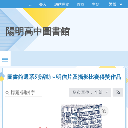
繁體
:::
登入
網站導覽
首頁
主站
陽明高中圖書館
圖書館週系列活動～明信片及攝影比賽得獎作品
標
發布單位：全部
題/
RS
關
鍵
字
放大圖片