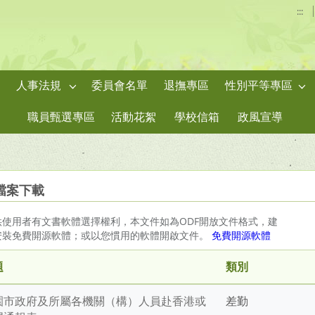
:::
人事法規
委員會名單
退撫專區
性別平等專區
職員甄選專區
活動花絮
學校信箱
政風宣導
檔案下載
供使用者有文書軟體選擇權利，本文件如為ODF開放文件格式，建
安裝免費開源軟體；或以您慣用的軟體開啟文件。
免費開源軟體
題
類別
園市政府及所屬各機關（構）人員赴香港或
差勤