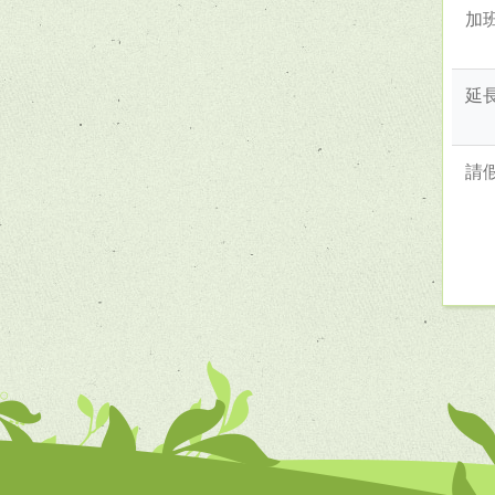
加
延
請