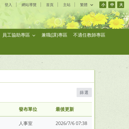
登入
網站導覽
首頁
主站
繁體
小
中
大
員工協助專區
兼職(課)專區
不適任教師專區
篩選
發布單位
最後更新
人事室
2026/7/6 07:38