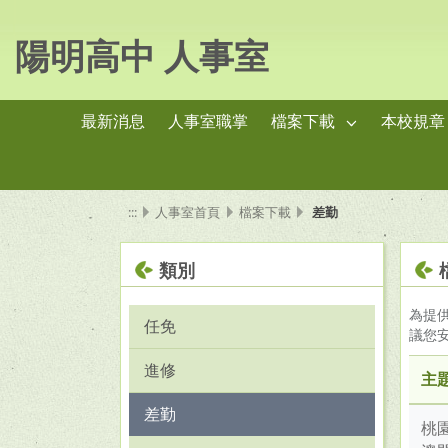
陽明高中 人事室
最新消息
人事室職掌
檔案下載
本校規章
:::
人事室首頁
檔案下載
差勤
類別
為提
任免
議您
進修
主
差勤
桃