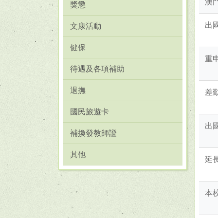
澳
獎懲
出
文康活動
健保
重
待遇及各項補助
退撫
差
國民旅遊卡
出
補換發教師證
其他
延
本