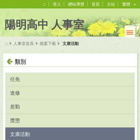
:::
登入
網站導覽
首頁
主站
繁體
陽明高中 人事室
:::
人事室首頁
檔案下載
文康活動
類別
任免
進修
差勤
獎懲
文康活動