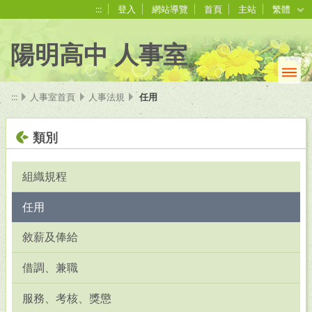
:::
登入
網站導覽
首頁
主站
繁體
陽明高中 人事室
:::
人事室首頁
人事法規
任用
類別
組織規程
任用
敘薪及俸給
借調、兼職
服務、考核、獎懲