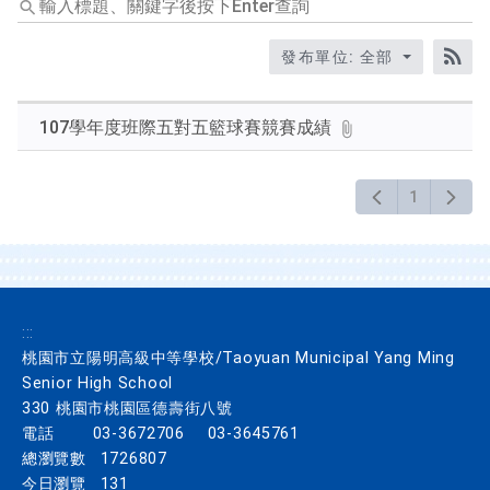
入
標
發布單位: 全部
題、
RS
關
鍵
107學年度班際五對五籃球賽競賽成績
字
後
按
1
下
Enter
查
詢
:::
桃園市立陽明高級中等學校/Taoyuan Municipal Yang Ming
Senior High School
330 桃園市桃園區德壽街八號
電話
03-3672706
03-3645761
總瀏覽數
1726807
今日瀏覽
131