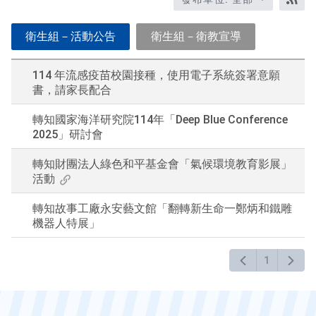
關
RS
鍵
衛生組－活動公告
衛生組－衛教宣導
字
後
按
114 年流感疫苗校園接種，使用電子系統簽署意願
下
書，請家長配合
En
查
轉知國家海洋研究院114年「Deep Blue Conference
詢
2025」研討會
轉知財團法人綠色和平基金會「氣候環境教育影展」
活動
轉知故事工廠永安藝文館「翻轉新生命一鄭炳和鐵雕
機器人特展」
1