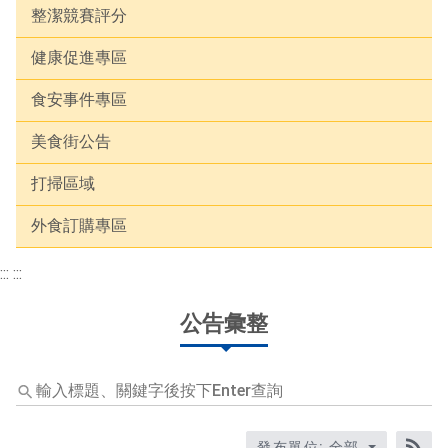
整潔競賽評分
健康促進專區
食安事件專區
美食街公告
打掃區域
外食訂購專區
:::
:::
公告彙整
輸
入
標
題
發布單位: 全部