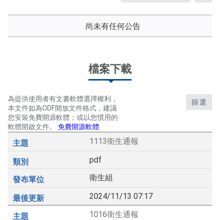
RS
關
鍵
尚未有任何公告
字
後
按
下
檔案下載
Enter
查
詢
為提供使用者有文書軟體選擇權利，
篩選
本文件如為ODF開放文件格式，建議
您安裝免費開源軟體；或以您慣用的
軟體開啟文件。
免費開源軟體
1113衛生通報
pdf
衛生組
2024/11/13 07:17
1016衛生通報