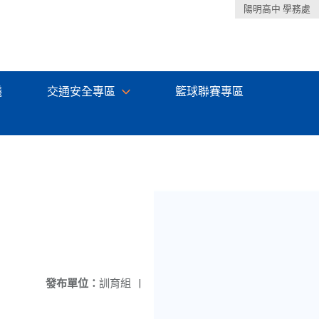
陽明高中 學務處
議
交通安全專區
籃球聯賽專區
發布單位：
訓育組
|