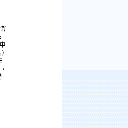
於新
系
上申
名）
日
號，
受