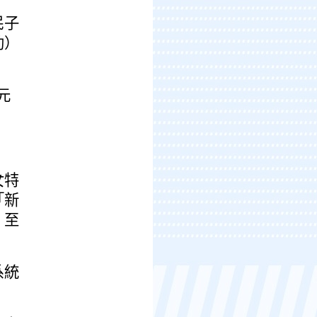
民子
助）
元
女特
「新
」至
系統