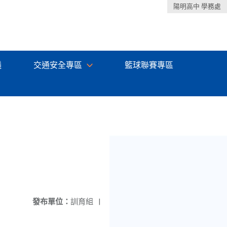
陽明高中 學務處
議
交通安全專區
籃球聯賽專區
發布單位：
訓育組
|