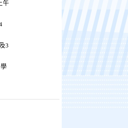
上午
4
及3
助學