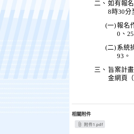
二、
如有報
8時30
(一)
報名作
0、25
(二)
系統操
93。
三、
旨案計畫
金網頁（網址：
相關附件
附件1.pdf