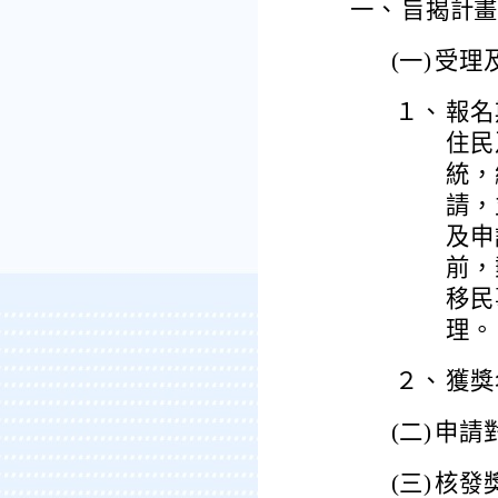
一、
旨揭計
(一)
受理
１、
報名
住民
統，網
請，
及申
前，
移民
理。
２、
獲獎
(二)
申請
(三)
核發