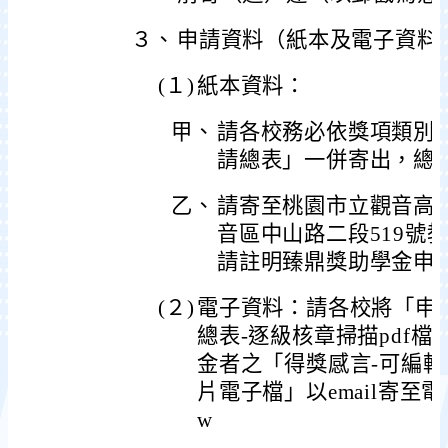
３、
申請資料（紙本及電子資料
(１)
紙本資料：
甲、
請各校務必依獎項類別
請總表」一併寄出，總
乙、
請寄至桃園市立觀音高級
音區中山路二段519號
請註明臻鼎獎助學金申
(２)
電子資料：請各校將「申請總
總表-逐級核章掃描pdf
金者之「得獎感言-可編輯w
片電子檔」以email寄至電子信箱z
w