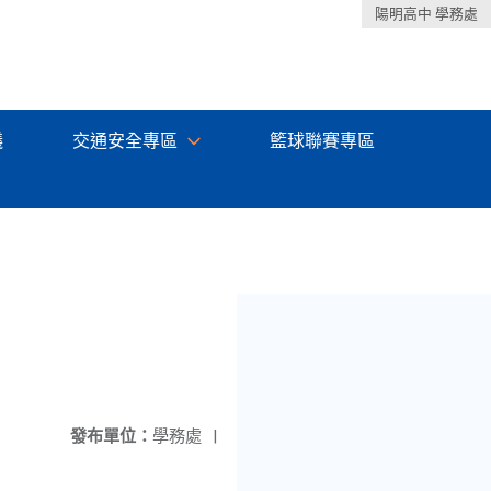
陽明高中 學務處
議
交通安全專區
籃球聯賽專區
發布單位：
學務處
|