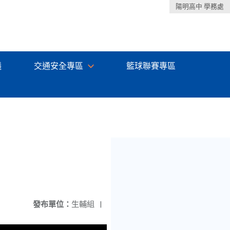
陽明高中 學務處
議
交通安全專區
籃球聯賽專區
發布單位：
生輔組
|