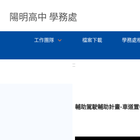
陽明高中 學務處
工作團隊
檔案下載
學務處
:::
輔助駕駛輔助計畫-車道置