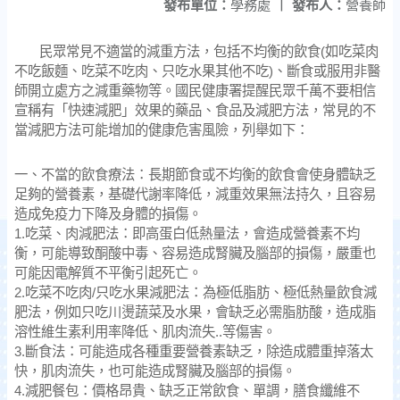
發布單位：
學務處
|
發布人：
營養師
民眾常見不適當的減重方法，包括不均衡的飲食(如吃菜肉
不吃飯麵、吃菜不吃肉、只吃水果其他不吃)、斷食或服用非醫
師開立處方之減重藥物等。國民健康署提醒民眾千萬不要相信
宣稱有「快速減肥」效果的藥品、食品及減肥方法，常見的不
當減肥方法可能增加的健康危害風險，列舉如下：
一、不當的飲食療法：長期節食或不均衡的飲食會使身體缺乏
足夠的營養素，基礎代謝率降低，減重效果無法持久，且容易
造成免疫力下降及身體的損傷。
1.吃菜、肉減肥法：即高蛋白低熱量法，會造成營養素不均
衡，可能導致酮酸中毒、容易造成腎臟及腦部的損傷，嚴重也
可能因電解質不平衡引起死亡。
2.吃菜不吃肉/只吃水果減肥法：為極低脂肪、極低熱量飲食減
肥法，例如只吃川燙蔬菜及水果，會缺乏必需脂肪酸，造成脂
溶性維生素利用率降低、肌肉流失..等傷害。
3.斷食法：可能造成各種重要營養素缺乏，除造成體重掉落太
快，肌肉流失，也可能造成腎臟及腦部的損傷。
4.減肥餐包：價格昂貴、缺乏正常飲食、單調，膳食纖維不