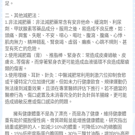
足。
二、其他減肥法：
1.非法減肥藥：非法減肥藥常含有安非他命、緩瀉劑、利尿
劑、甲狀腺素等藥品成分。服用之後，易造成不良反應，如：
頭痛、興奮、失眠、不安、噁心、嘔吐、腹瀉、腹痛、心悸、
肌肉無力、精神錯亂、腎衰竭、虛弱、癱瘓、心跳不規則、甚
至有死亡的危險。
2.使用減肥霜（膏）、推脂棒、緊身衣：常造成皮膚過敏、皮
膚炎..等傷害，而穿著緊身衣更可能造成血液循環不良造成壓瘡
類的傷害。
3.使用埋線、耳針、針灸：中醫減肥常利用刺激穴位抑制食慾
或干擾特定穴位加速代謝，但如未力行健康飲食、規律運動仍
無法達到減重效果，且須在專業醫師評估下進行。若不適當的
醫療行為、傷口處置及未消毒完全的針灸針與羊腸線，更可能
造成過敏反應或傷口感染的問題。
擁有健康體重不是為了漂亮，而是為了健康，維持健康體
重有助於擺脫慢性病、骨質疏鬆並能增進健康體能，研究指出
過重或肥胖的人，如減少10%的體重，可降低10%的總膽固
醇、15%低密度脂蛋白膽固醇、30％三酸甘油酯，增加8％高密