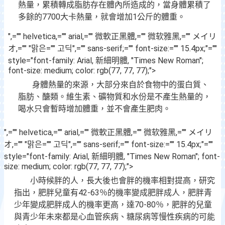
熱量，累積轉成脂肪存在體內所造成的，當身體累積了
多餘的7700大卡熱量，就會增加1公斤的體重。
",="" helvetica,="" arial,="" 微軟正黑體,="" 微软雅黑,="" メイリ
オ,="" "맑은="" 고딕",="" sans-serif;="" font-size:="" 15.4px;"=""
style="font-family: Arial, 新細明體, "Times New Roman";
font-size: medium; color: rgb(77, 77, 77);">
身體熱量的來源，大部分來自於食物中的蛋白質、
脂肪、醣類。維生素、礦物質和水份是不產生熱量的，
喝水只會暫時增加體重，並不會產生肥肉。
",="" helvetica,="" arial,="" 微軟正黑體,="" 微软雅黑,="" メイリ
オ,="" "맑은="" 고딕",="" sans-serif;="" font-size:="" 15.4px;"=""
style="font-family: Arial, 新細明體, "Times New Roman"; font-
size: medium; color: rgb(77, 77, 77);">
小時候胖的人，長大後也會胖的機率相對提高，研究
指出，肥胖兒童有42-63％的機率變成肥胖成人，肥胖青
少年變成肥胖成人的機率更高，達70-80％，肥胖的兒童
與青少年未來都是心血管疾病、糖尿病等慢性疾病的可能