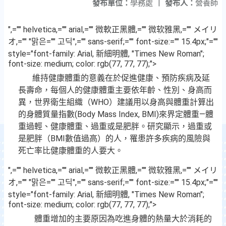
發布單位：
學務處
|
發布人：
營養師
",="" helvetica,="" arial,="" 微軟正黑體,="" 微软雅黑,="" メイリ
オ,="" "맑은="" 고딕",="" sans-serif;="" font-size:="" 15.4px;"=""
style="font-family: Arial, 新細明體, "Times New Roman";
font-size: medium; color: rgb(77, 77, 77);">
維持健康體重的意義在於促進健康、預防疾病及延
長壽命，每個人的健康體重主要依年齡、性別、身高而
異，世界衛生組織（WHO）建議用以身高與體重計算出
的身體質量指數(Body Mass Index, BMI)來界定體重—體
重過輕、健康體重、過重或是肥胖。研究顯示，過重或
是肥胖（BMI數值過高）的人，罹患許多疾病的風險與
死亡率比健康體重的人要大。
",="" helvetica,="" arial,="" 微軟正黑體,="" 微软雅黑,="" メイリ
オ,="" "맑은="" 고딕",="" sans-serif;="" font-size:="" 15.4px;"=""
style="font-family: Arial, 新細明體, "Times New Roman";
font-size: medium; color: rgb(77, 77, 77);">
體重增加的主要原因為吃進身體的熱量大於消耗的