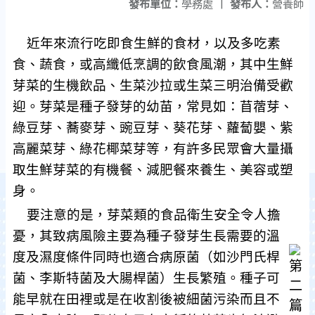
發布單位：
學務處
|
發布人：
營養師
近年來流行吃即食生鮮的食材，以及多吃素
食、蔬食，或高纖低烹調的飲食風潮，其中生鮮
芽菜的生機飲品、生菜沙拉或生菜三明治備受歡
迎。芽菜是種子發芽的幼苗，常見如：苜蓿芽、
綠豆芽、蕎麥芽、豌豆芽、葵花芽、蘿蔔嬰、紫
高麗菜芽、綠花椰菜芽等，有許多民眾會大量攝
取生鮮芽菜的有機餐、減肥餐來養生、美容或塑
身。
要注意的是，
芽菜類的食品衛生安全令人擔
憂，其致病風險主要為種子發芽生長需要的溫
度及濕度條件同時也適合病原菌（如沙門氏桿
菌、李斯特菌及大腸桿菌）生長繁殖。種子可
能早就在田裡或是在收割後被細菌污染而且不