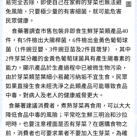
易完全去除，即使自己在家孵的芽菜也無法避
免風險，只要極少量的有害細菌，就可能危害
民眾健康。
食藥署調查市售包裝非即食生鮮芽菜類產品
40
件，有
5
件檢出大腸桿菌，
6
件檢出金黃色葡萄球
菌（
1
件豌豆嬰、
3
件豌豆苗及
2
件苜蓿芽），其中
2
件芽菜分離的金黃色葡萄球菌具有產生腸毒素的
能力。顯示產品於生產過程中已被微生物污染，
由於芽菜類莖葉細小易藏污納垢不宜生食。民眾
如果直接生食未經洗淨之此類產品可能導致食品
中毒，對病人及老人的健康威脅更大。
食藥署建議消費者，煮熟芽菜再食用，可以大大
降低食品中毒的風險；平常吃生鮮三明治和沙拉
吧時，也要注意裡面是否有芽菜？在選購食物之
前，消費者也可要求業者不要加入生芽菜，為確