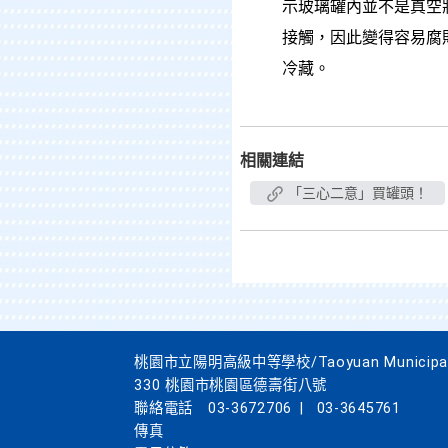
示玻璃罐內並不是真空
接觸，因此變得容易腐
冷藏。
相關連結
「三心二意」買罐頭！
桃園市立陽明高級中等學校/Taoyuan Municipal Yan
330 桃園市桃園區德壽街八號
聯絡電話
03-3672706
|
03-3645761
傳真