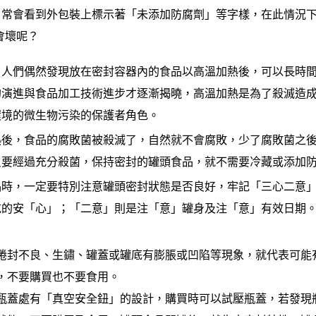
常會看到外包裝上標示著「未添加防腐劑」等字樣，在此情況下
會壞呢？
人們偶然發現放在密封容器內的食品以高溫加熱後，可以長時間
的演進與食品加工技術進步才逐漸揭曉，高溫加熱是為了殺滅造
環境的微生物污染的保護者角色。
後，食品的腐敗菌被殺滅了，自然就不會腐敗，少了腐敗菌之後
只要經過充分殺菌，保持密封的罐頭食品，就不需要冷藏或添加
時，一定要特別注意罐頭密封狀態是否良好，牢記「三心二意」
吃的安「心」；「二意」則是注「意」罐身及注「意」有效日期。
捲封不良、生鏽、罐蓋或罐底有膨脹或凹陷等現象，就代表可能
，不要購買也不要食用。
瓶蓋處有「真空安全鈕」的設計，購買時可以試壓瓶蓋，若發現