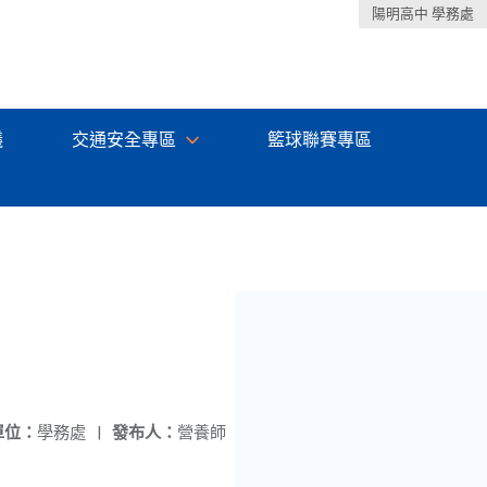
陽明高中 學務處
議
交通安全專區
籃球聯賽專區
單位：
學務處
|
發布人：
營養師