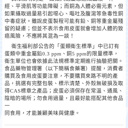
經、平滑肌等功能障礙；而銅為人體必需元素，但
如果攝取過量易引起噁心、嘔吐及腹瀉等急毒性銅
中毒症狀。雖說皮蛋製程可能有鉛、銅等重金屬殘
留的疑慮；但並不表示食用皮蛋就會增加人體的致
癌風險，不應將其混為一談！
衛生福利部公告的「蛋類衛生標準」中已訂有
蛋類中重金屬鉛0.3 ppm、銅5 ppm的限量標準，
衛生單位也會依據此法規標準定期進行抽驗把關。
食品藥物管理署（以下簡稱食藥署）提醒，消費者
購買及食用皮蛋要注意，不要購買來路不明的產
品，挑選有完整包裝、標示清楚、外殼無破損及取
得CAS標章之產品；皮蛋必須保存在常溫、通風、
陰暗的場所；勿食用過量，且最好能搭配其他食品
一
同食用，才能兼顧美味與健康。