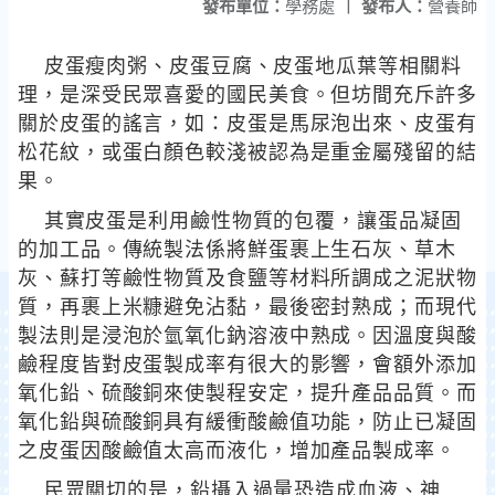
發布單位：
學務處
|
發布人：
營養師
皮蛋瘦肉粥、皮蛋豆腐、皮蛋地瓜葉等相關料
理，是深受民眾喜愛的國民美食。但坊間充斥許多
關於皮蛋的謠言，如：皮蛋是馬尿泡出來、皮蛋有
松花紋，或蛋白顏色較淺被認為是重金屬殘留的結
果。
其實皮蛋是利用鹼性物質的包覆，讓蛋品凝固
的加工品。傳統製法係將鮮蛋裹上生石灰、草木
灰、蘇打等鹼性物質及食鹽等材料所調成之泥狀物
質，再裹上米糠避免沾黏，最後密封熟成；而現代
製法則是浸泡於氫氧化鈉溶液中熟成。因溫度與酸
鹼程度皆對皮蛋製成率有很大的影響，會額外添加
氧化鉛、硫酸銅來使製程安定，提升產品品質。而
氧化鉛與硫酸銅具有緩衝酸鹼值功能，防止已凝固
之皮蛋因酸鹼值太高而液化，增加產品製成率。
民眾關切的是，鉛攝入過量恐造成血液、神