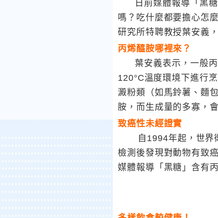
日前媒體報導「黑糖、
嗎？吃什麼都要擔心怎
研究所特聘教授葉安義
丙烯醯胺哪裡來？
葉安義表示，一般丙烯醯
120°C溫度環境下進
澱粉類（如馬鈴薯、麵
胺，而生成量的多寡，
致癌性未經證實
自1994年起，世界衛
檢測後發現對動物有致
媒體報導「黑糖」含有