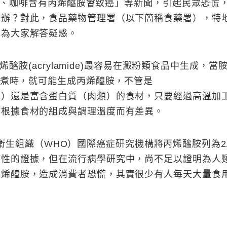
咖啡含有丙烯醯胺會致癌」等新聞，引起民眾恐慌，
麼辦？對此，食品藥物管理署（以下簡稱食藥署），特
，為大家解答疑惑。
胺(acrylamide)最容易在澱粉類食品中生成，當
行烹煮時，就可能生成丙烯醯胺，不管是
包）還是富含蛋白質（肉類）的食材，只要經過高溫加
會根據食材的組成與調理溫度而有差異。
生組織（WHO）國際癌症研究機構將丙烯醯胺列為2
癌性的證據，但在流行病學研究中，尚不足以證明為人
丙烯醯胺，造成消費者恐慌，其實很少有人每天大量食