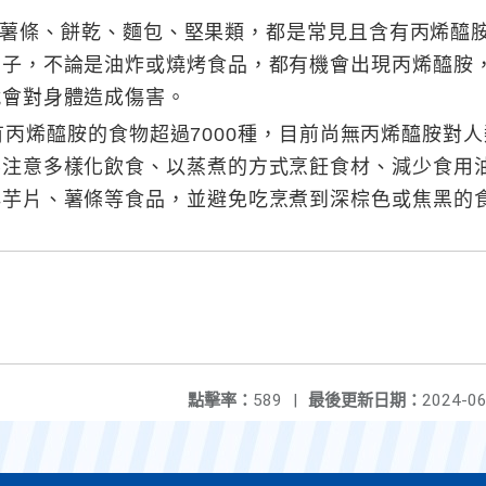
條、餅乾、麵包、堅果類，都是常見且含有丙烯醯胺
因子，不論是油炸或燒烤食品，都有機會出現丙烯醯胺
就會對身體造成傷害。
烯醯胺的食物超過7000種，目前尚無丙烯醯胺對人
要注意多樣化飲食、以蒸煮的方式烹飪食材、減少食用
洋芋片、薯條等食品，並避免吃烹煮到深棕色或焦黑的
點擊率：
589
|
最後更新日期：
2024-06