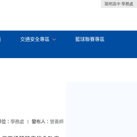
陽明高中 學務處
議
交通安全專區
籃球聯賽專區
單位：
學務處
|
發布人：
營養師