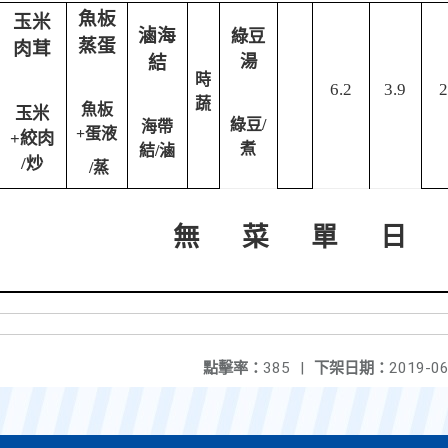
魚板
玉米
滷海
綠豆
蒸蛋
肉茸
結
湯
時
6.2
3.9
2
蔬
魚板
玉米
綠豆
/
海帶
+
蛋液
絞肉
+
煮
結
/
滷
/
炒
/
蒸
單
日
無
菜
點擊率：
385
|
下架日期：
2019-06