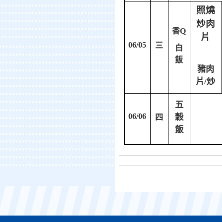
照燒
炒肉
香
Q
片
06/05
三
白
飯
豬肉
炒
片
/
五
06/06
穀
四
飯