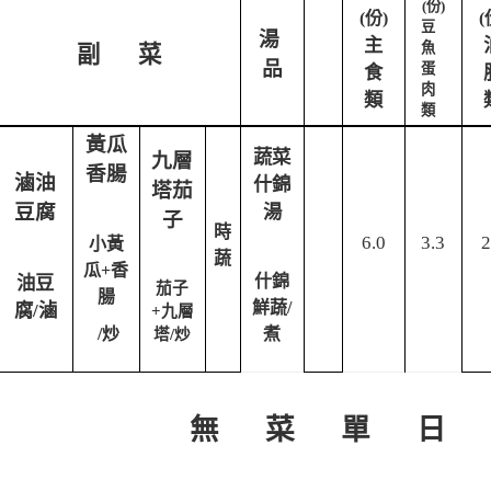
(
份
)
(
份
)
(
豆
湯
主
魚
副
菜
品
蛋
食
肉
類
類
黃瓜
蔬菜
九層
香腸
滷油
什錦
塔茄
豆腐
湯
子
時
6.0
3.3
2
小黃
蔬
瓜
+
香
什錦
油豆
茄子
腸
鮮蔬
/
滷
腐
/
九層
+
/
炒
塔
煮
/
炒
單
日
無
菜