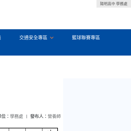
陽明高中 學務處
議
交通安全專區
籃球聯賽專區
單位：
學務處
|
發布人：
營養師