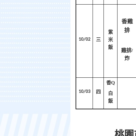
香雞
排
紫
10/02
三
米
飯
雞排/
炸
香Q
10/03
四
白
飯
桃園