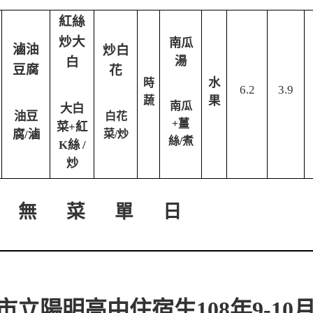
紅絲
炒大
南瓜
滷油
炒白
白
湯
豆腐
花
水
時
6.2
3.9
蔬
果
南瓜
大白
油豆
白花
+薑
菜+紅
腐/滷
菜/炒
絲/煮
K絲 /
炒
無 菜 單 日
市立陽明高中住宿生108年9-1