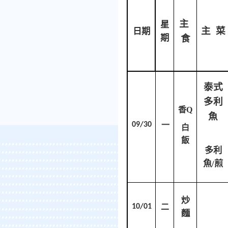
主
星
主 菜
日期
期
食
泰式
多利
香Q
魚
09/30
一
白
飯
多利
魚/煎
炒
10/01
二
麵