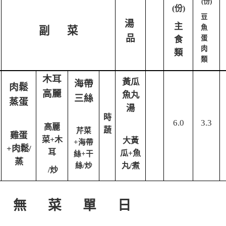
(
份)
(
份)
豆
湯
主
魚
副 菜
品
蛋
食
肉
類
類
木耳
黃瓜
海帶
肉鬆
高麗
魚丸
三絲
蒸蛋
湯
時
6.0
3.3
高麗
蔬
芹菜
雞蛋
菜+木
大黃
+海帶
+肉鬆/
耳
瓜+魚
絲+干
蒸
絲/炒
丸/煮
/
炒
無 菜 單 日