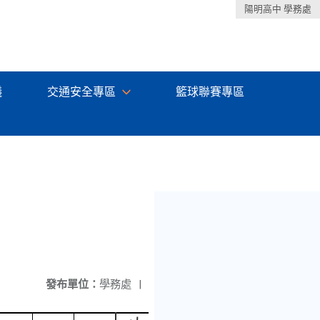
陽明高中 學務處
議
交通安全專區
籃球聯賽專區
發布單位：
學務處
|