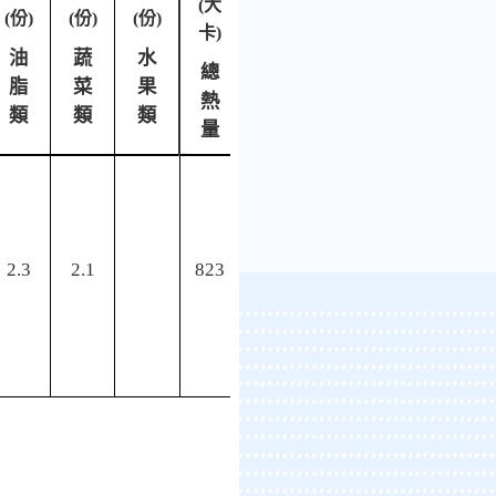
(
大
(
份)
(
份)
(
份)
卡)
油
蔬
水
總
脂
菜
果
熱
類
類
類
量
2.3
2.1
823