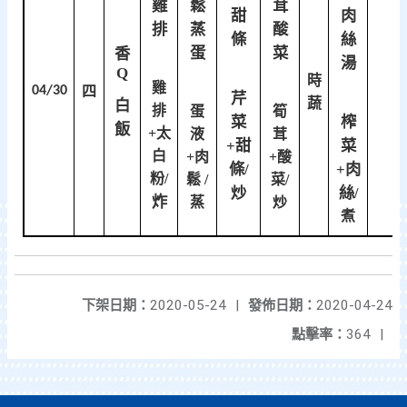
雞
鬆
茸
甜
肉
排
蒸
酸
條
絲
蛋
菜
香
湯
Q
時
雞
04/30
四
芹
蔬
白
排
蛋
筍
菜
榨
飯
+太
液
茸
+甜
菜
白
+肉
+酸
條/
+肉
粉/
鬆 /
菜/
炒
絲
/
炸
蒸
炒
煮
下架日期：
2020-05-24
|
發佈日期：
2020-04-24
點擊率：
364
|