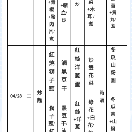
菜
+青
炒
+豬
蔔
+木
椒
血/
+貢
耳 /
+豬
丸/
炒
煮
肉
煮
片/
煮
紅
冬
紅
瓜
絲
炒
滷
燒
山
洋
雙
黑
獅
粉
蔥
花
豆
子
圓
菜
蛋
干
頭
炒
時
04/28
二
冬
麵
蔬
綠
紅
瓜
黑
獅
花
絲
茶
豆
子
+白
+洋
+山
干
頭/
/
花/
蔥
粉
滷
紅