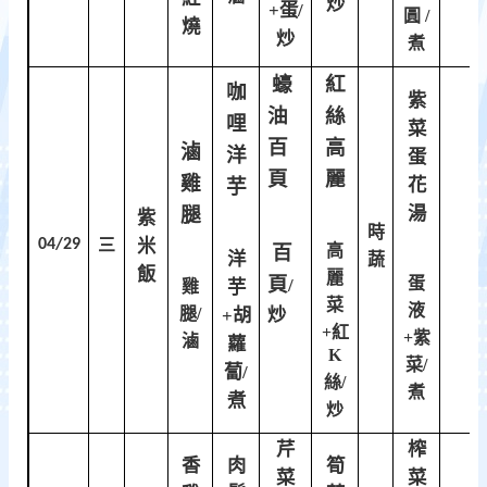
炒
+蛋/
圓 /
燒
炒
煮
蠔
紅
咖
紫
油
絲
哩
菜
百
高
滷
洋
蛋
頁
麗
雞
芋
花
腿
湯
紫
時
04/29
三
米
百
高
洋
蔬
飯
麗
頁
蛋
/
雞
芋
菜
液
腿/
炒
+胡
+紅
+紫
滷
蘿
K
菜/
蔔/
絲/
煮
煮
炒
芹
榨
香
肉
筍
菜
菜