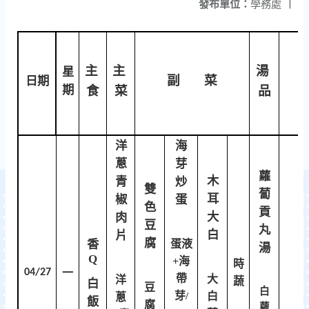
發布單位：
學務處
|
主
主
湯
星
副 菜
日期
期
食
菜
品
洋
海
蔥
芽
蘿
木
青
炒
雙
蔔
耳
椒
蛋
色
貢
大
肉
豆
丸
白
片
腐
香
蛋液
湯
Q
+海
時
04/27
一
帶
大
洋
蔬
白
豆
白
芽
/
白
蔥
飯
腐
蘿