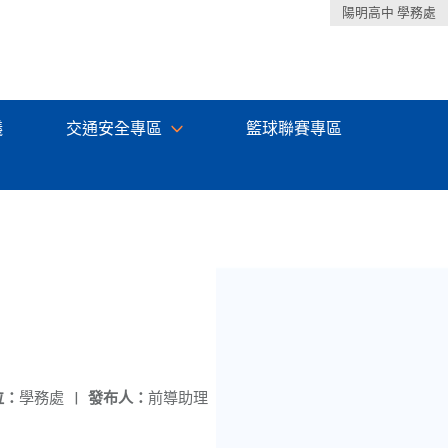
陽明高中 學務處
議
交通安全專區
籃球聯賽專區
位：
學務處
|
發布人：
前導助理