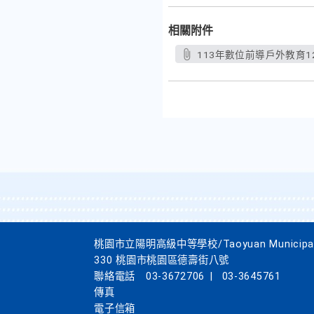
相關附件
113年數位前導戶外教育12
桃園市立陽明高級中等學校/Taoyuan Municipal Yan
330 桃園市桃園區德壽街八號
聯絡電話
03-3672706
|
03-3645761
傳真
電子信箱