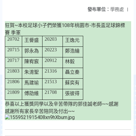
發布單位：
學務處
|
狂賀~本校足球小子們榮獲108年桃園市-市長盃足球錦標
賽
季軍
20702
20203
王譽盛
王逸元
20715
20223
郭永為
鄭浩綸
20717
20912
陳宥宸
林毅
21803
21316
朱淯聖
聶立秦
21806
21513
馬建瑜
蘇奕有
21809
21708
傅劭維
張彼得
恭喜以上獲獎同學以及辛苦帶隊的郭佳誠老師~~感謝
感謝所有家長辛苦陪同及付出~~