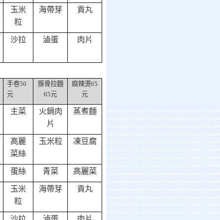
玉米
海帶芽
貢丸
粒
沙拉
滷蛋
肉片
手卷
50
豚骨拉麵
麻辣燙
65
元
65
元
元
主菜
火鍋肉
蒸煮麵
片
高麗
玉米粒
凍豆腐
菜絲
蛋絲
青菜
高麗菜
玉米
海帶芽
貢丸
粒
沙拉
滷蛋
肉片