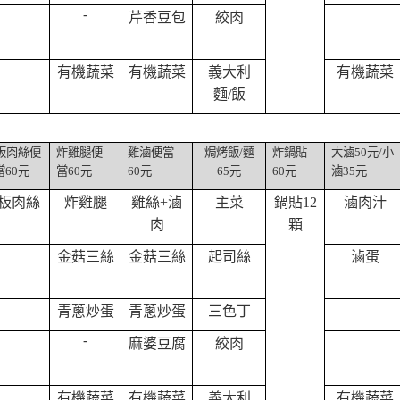
-
芹香豆包
絞肉
有機蔬菜
有機蔬菜
義大利
有機蔬菜
麵
/
飯
板肉絲便
炸雞腿便
雞滷便當
焗烤飯
/
麵
炸鍋貼
大滷
50
元
/
小
當
60
元
當
60
元
60
元
65
元
60
元
滷
35
元
板肉絲
炸雞腿
雞絲
+
滷
主菜
鍋貼
12
滷肉汁
肉
顆
金菇三絲
金菇三絲
起司絲
滷蛋
青蔥炒蛋
青蔥炒蛋
三色丁
-
麻婆豆腐
絞肉
有機蔬菜
有機蔬菜
義大利
有機蔬菜