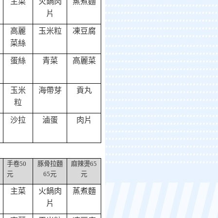
主菜
火鍋肉
蒸煮麵
片
高麗
玉米粒
凍豆腐
菜絲
蛋絲
青菜
高麗菜
玉米
海帶芽
貢丸
粒
沙拉
滷蛋
肉片
手卷
50
豚骨拉麵
麻辣燙
65
元
65
元
元
主菜
火鍋肉
蒸煮麵
片