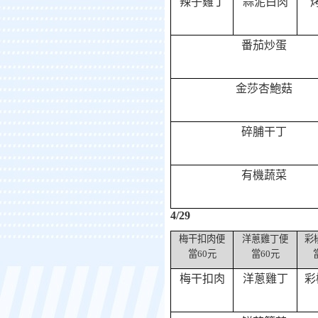
辣子雞丁
蒜泥白肉
番茄炒蛋
金莎杏鮑菇
碎脯干丁
有機蔬菜
4/29
梅干扣肉便
洋蔥雞丁便
彩
當
60
元
當
60
元
梅干扣肉
洋蔥雞丁
彩