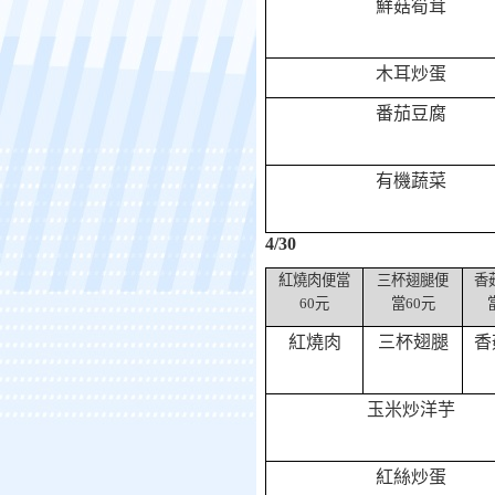
鮮菇筍茸
木耳炒蛋
番茄豆腐
有機蔬菜
4/30
紅燒肉便當
三杯翅腿便
香
60
元
當
60
元
紅燒肉
三杯翅腿
香
玉米炒洋芋
紅絲炒蛋