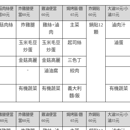
菇肉絲便
炸雞腿便
雞滷便當
焗烤飯
/
麵
炸鍋貼
大滷
50
元
/
小
當
60
元
當
60
元
60
元
65
元
60
元
滷
35
元
菇肉絲
炸雞腿
雞絲
+
滷
主菜
鍋貼
12
滷肉汁
肉
顆
玉米毛豆
玉米毛豆
起司絲
滷蛋
炒蛋
炒蛋
金菇高麗
金菇高麗
三色丁
-
滷油腐
絞肉
有機蔬菜
有機蔬菜
義大利
有機蔬菜
麵
/
飯
雞腿便當
炸雞腿便
雞滷便當
焗烤飯
/
麵
炸鍋貼
大滷
50
元
/
小
60
元
當
60
元
60
元
65
元
60
元
滷
35
元