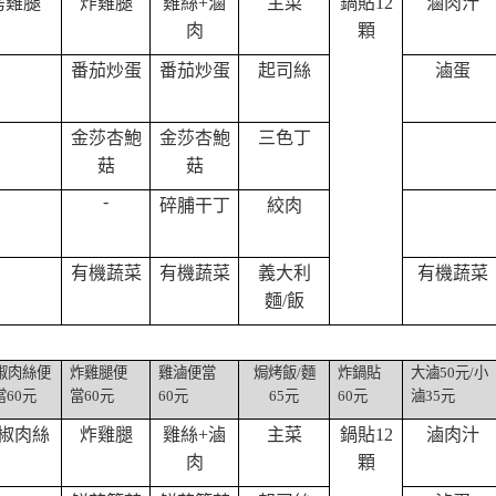
烤雞腿
炸雞腿
雞絲
+
滷
主菜
鍋貼
12
滷肉汁
肉
顆
番茄炒蛋
番茄炒蛋
起司絲
滷蛋
金莎杏鮑
金莎杏鮑
三色丁
菇
菇
-
碎脯干丁
絞肉
有機蔬菜
有機蔬菜
義大利
有機蔬菜
麵
/
飯
椒肉絲便
炸雞腿便
雞滷便當
焗烤飯
/
麵
炸鍋貼
大滷
50
元
/
小
當
60
元
當
60
元
60
元
65
元
60
元
滷
35
元
椒肉絲
炸雞腿
雞絲
+
滷
主菜
鍋貼
12
滷肉汁
肉
顆