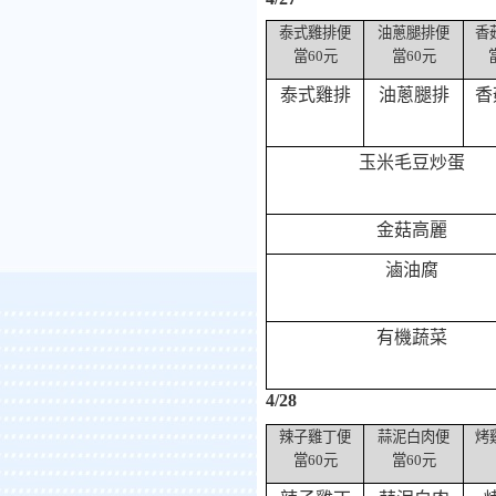
泰式雞排便
油蔥腿排便
香
當
60
元
當
60
元
泰式雞排
油蔥腿排
香
玉米毛豆炒蛋
金菇高麗
滷油腐
有機蔬菜
4/28
辣子雞丁便
蒜泥白肉便
烤
當
60
元
當
60
元