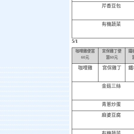
芹香豆包
有機蔬菜
5/1
咖哩雞便當
宮保雞丁便
鐵
60
元
當
60
元
咖哩雞
宮保雞丁
鐵
金菇三絲
青蔥炒蛋
麻婆豆腐
有機蔬菜