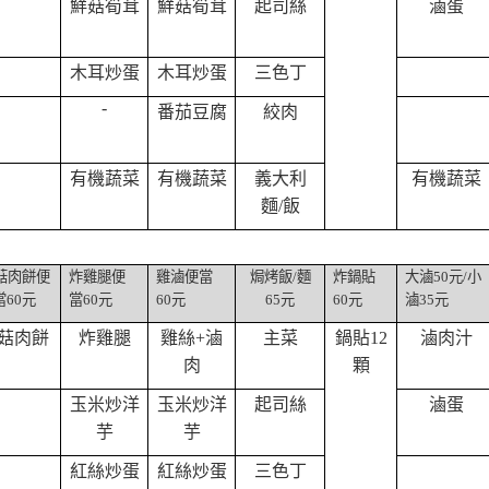
鮮菇筍茸
鮮菇筍茸
起司絲
滷蛋
木耳炒蛋
木耳炒蛋
三色丁
-
番茄豆腐
絞肉
有機蔬菜
有機蔬菜
義大利
有機蔬菜
麵
/
飯
菇肉餅便
炸雞腿便
雞滷便當
焗烤飯
/
麵
炸鍋貼
大滷
50
元
/
小
當
60
元
當
60
元
60
元
65
元
60
元
滷
35
元
菇肉餅
炸雞腿
雞絲
+
滷
主菜
鍋貼
12
滷肉汁
肉
顆
玉米炒洋
玉米炒洋
起司絲
滷蛋
芋
芋
紅絲炒蛋
紅絲炒蛋
三色丁