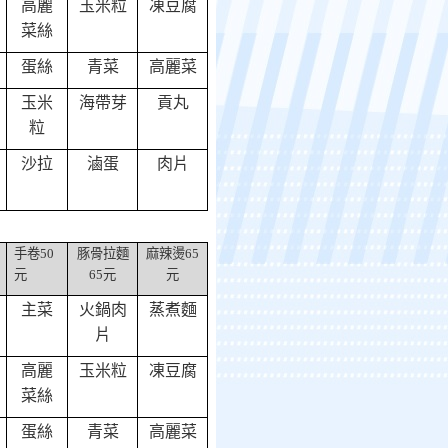
高麗
玉米粒
凍豆腐
菜絲
蛋絲
青菜
高麗菜
玉米
海帶芽
貢丸
粒
沙拉
滷蛋
肉片
手卷
50
豚骨拉麵
麻辣燙
65
元
65
元
元
主菜
火鍋肉
蒸煮麵
片
高麗
玉米粒
凍豆腐
菜絲
蛋絲
青菜
高麗菜