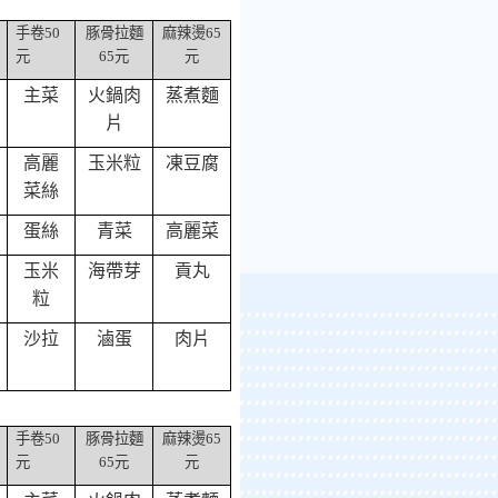
手卷
50
豚骨拉麵
麻辣燙
65
元
65
元
元
主菜
火鍋肉
蒸煮麵
片
高麗
玉米粒
凍豆腐
菜絲
蛋絲
青菜
高麗菜
玉米
海帶芽
貢丸
粒
沙拉
滷蛋
肉片
手卷
50
豚骨拉麵
麻辣燙
65
元
65
元
元