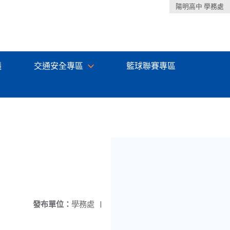
陽明高中 學務處
議
交通安全專區
籃球聯賽專區
發布單位：
學務處
|