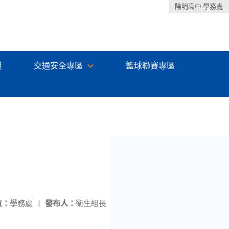
陽明高中 學務處
議
交通安全專區
籃球聯賽專區
位：
學務處
|
發布人：
衛生組長