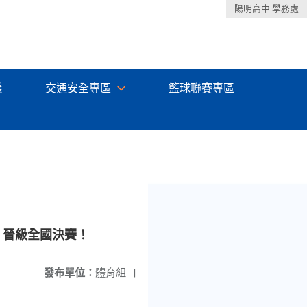
陽明高中 學務處
議
交通安全專區
籃球聯賽專區
，晉級全國決賽！
發布單位：
體育組
|