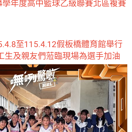
14學年度高中籃球乙級聯賽北區複賽
4.8至115.4.12假板橋體育館舉行
工生及親友們蒞臨現場為選手加油