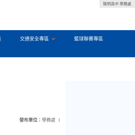
陽明高中 學務處
議
交通安全專區
籃球聯賽專區
發布單位：
學務處
|