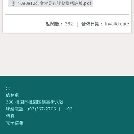
1080812公文常見錯誤態樣標註版.pdf
另開新視窗
點閱數：
382
|
發佈日期：
Invalid date
:::
總務處
330 桃園市桃園區德壽街八號
聯絡電話
(03)367-2706
|
102
傳真
電子信箱