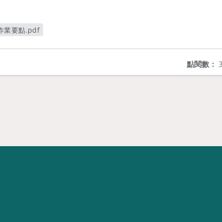
業要點.pdf
視窗
點閱數：
3