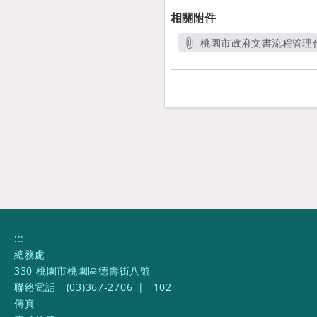
相關附件
桃園市政府文書流程管理作
另開新
:::
總務處
330 桃園市桃園區德壽街八號
聯絡電話
(03)367-2706
|
102
傳真