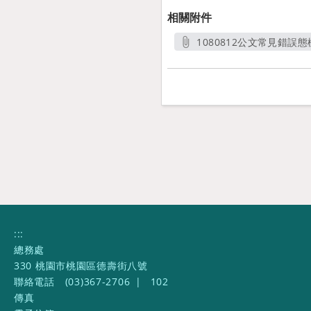
相關附件
1080812公文常見錯誤態
另開新
:::
總務處
330 桃園市桃園區德壽街八號
聯絡電話
(03)367-2706
|
102
傳真