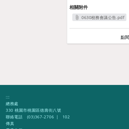
相關附件
0630校務會議公告.pdf
另開新視窗
點
:::
總務處
330 桃園市桃園區德壽街八號
聯絡電話
(03)367-2706
|
102
傳真