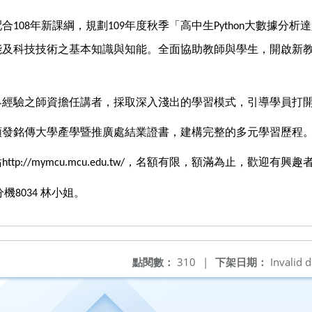
配合
年新課綱，規劃
年度秋季「高中生
大數據分析達
108
109
Python
能及科技技術之基本知識與知能。全面協助教師與學生，開啟新
。
界經驗之師資擔任講者，採取深入淺出的學習模式，引導學員打
頒發銘傳大學產學暨推廣處結業證書，建構完整的多元學習歷程
站
，名額有限，額滿為止，歡迎有興趣
http://mymcu.mcu.edu.tw/
分機
林小姐。
8034
點閱數：
310
|
下架日期：
Invalid d