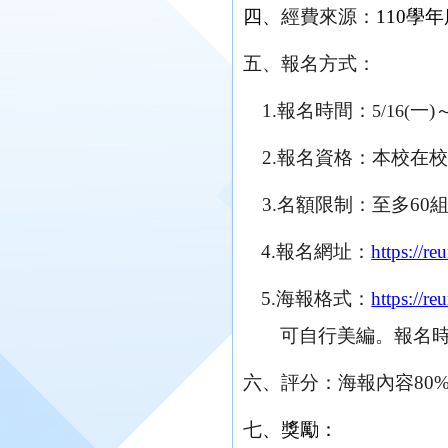
四
、
經費來源
：
1
10
學年
五
、報名方式：
1.
報名時間：
一
)
～
5/16(
2.
報名資格
：
本校在校
3
.
名額限制：至多
60
4
.
報名網址：
https://r
5.
海報格式：
https://r
可自行美編。報名
六、評分：海報內容80
七
、獎勵：