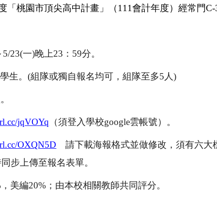
度「桃園市頂尖高中計畫」（
11
1
會計年度）經常門
C-
5/23
(
一
)
晚上
23
：
59
分
。
學生。(組隊或獨自報名均可，組隊至多5人)
組。
eurl.cc/jqVOYq
（須登入學校google雲帳號）
。
eurl.cc/OXQN5D
請下載海報格式並做修改，須有六大
時同步上傳至報名表單。
%，美編20%；由本校相關教師共同評分。