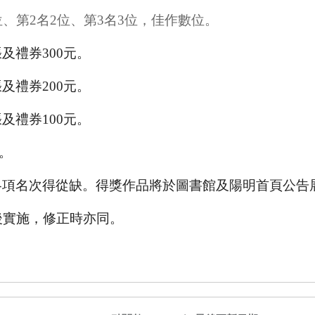
位、第2名2位、第3名3位，佳作數位。
張及禮券
300
元
。
張及禮券
2
00
元
。
張及禮券
1
00
元
。
。
各項名次得從缺。
得獎
作品將於圖書館
及陽明首頁公告
後實施，修正時亦同。