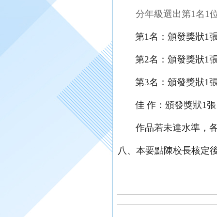
分年級選出第1名1
第
1
名：頒發獎狀
1
第
2
名：頒發獎狀
1
第
3
名：頒發獎狀
1
佳 作：頒發獎狀
1
張
作品若未達水準，
八、
本要點陳校長核定