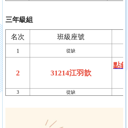
三年級組
名次
班級座號
1
從缺
點針
2
31214江羽歆
3
從缺