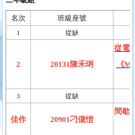
二年級組
名次
班級座號
1
從缺
從電
2
20131陳禾琍
《Me
3
從缺
間歇
佳作
20901刁億愷