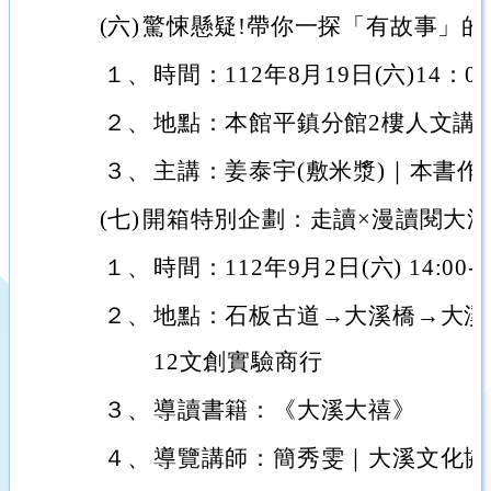
(六)
驚悚懸疑!帶你一探「有故事」的
１、
時間：112年8月19日(六)14：00
２、
地點：本館平鎮分館2樓人文講
３、
主講：姜泰宇(敷米漿)｜本書作
(七)
開箱特別企劃：走讀×漫讀閱大溪
１、
時間：112年9月2日(六) 14:00-1
２、
地點：石板古道→大溪橋→大溪
12文創實驗商行
３、
導讀書籍：《大溪大禧》
４、
導覽講師：簡秀雯｜大溪文化協