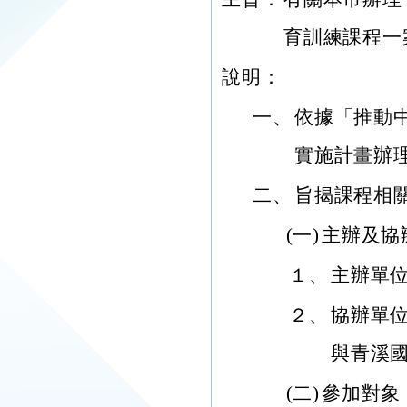
育訓練課程一
說明：
一、
依據「推動
實施計畫辦
二、
旨揭課程相
(一)
主辦及協
１、
主辦單
２、
協辦單
與青溪
(二)
參加對象