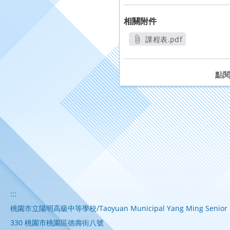
相關附件
課程表.pdf
另開新視窗
點
:::
桃園市立陽明高級中等學校/Taoyuan Municipal Yang Ming Senior H
330 桃園市桃園區德壽街八號