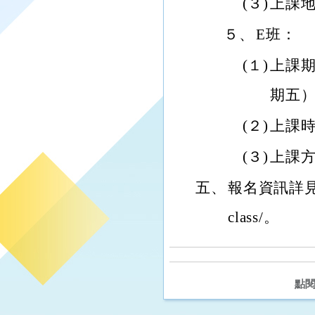
(３)
上課地
５、
E班：
(１)
上課期
期五
(２)
上課時
(３)
上課方
五、
報名資訊詳見：http
class/。
點